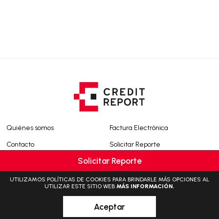
Quiénes somos
Factura Electrónica
Contacto
Solicitar Reporte
Solicitar Reporte
Calle Enrique Palacios 360, Oficina 407 Miraflores. Lima - Perú
UTILIZAMOS POLÍTICAS DE COOKIES PARA BRINDARLE MÁS OPCIONES AL
UTILIZAR ESTE SITIO WEB
MÁS INFORMACIÓN.
Aceptar
PERÚ
(+51) 1-205 3300
reception@creditreport.com.pe