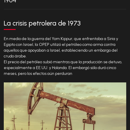
La crisis petrolera de 1973
E
a
En medio de la guerra del Yom Kippur, que enfrentaba a Siria y
A 
Egipto con Israel, la OPEP utilizó el petróleo como arma contra
ci
es
aquellos que apoyaban a Israel, estableciendo un embargo del
un
crudo árabe.
e
El precio del petróleo subió mientras que la producción se detuvo,
d
especialmente a EE.UU. y Holanda. El embargó sólo duró cinco
meses, pero los efectos aún perduran